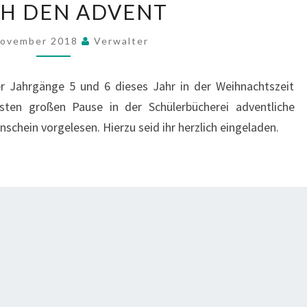
H DEN ADVENT
T
W
E
November 2018
Verwalter
I
H
er Jahrgänge 5 und 6 dieses Jahr in der Weihnachtszeit
N
ten großen Pause in der Schülerbücherei adventliche
A
schein vorgelesen. Hierzu seid ihr herzlich eingeladen.
C
H
T
L
I
C
H
E
N
G
E