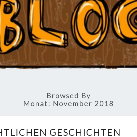
B
Schule
Browsed By
Monat: November 2018
M
HTLICHEN GESCHICHTEN
I