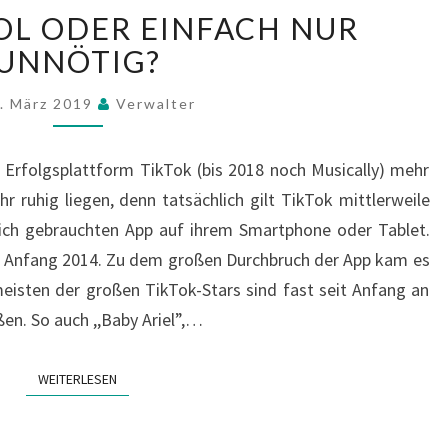
T
OOL ODER EINFACH NUR
I
UNNÖTIG?
K
T
O
. März 2019
Verwalter
K
:
e Erfolgsplattform TikTok (bis 2018 noch Musically) mehr
C
r ruhig liegen, denn tatsächlich gilt TikTok mittlerweile
O
glich gebrauchten App auf ihrem Smartphone oder Tablet.
O
L
eit Anfang 2014. Zu dem großen Durchbruch der App kam es
O
meisten der großen TikTok-Stars sind fast seit Anfang an
D
en. So auch ,,Baby Ariel”,…
E
R
E
WEITERLESEN
WEITERLESEN
I
N