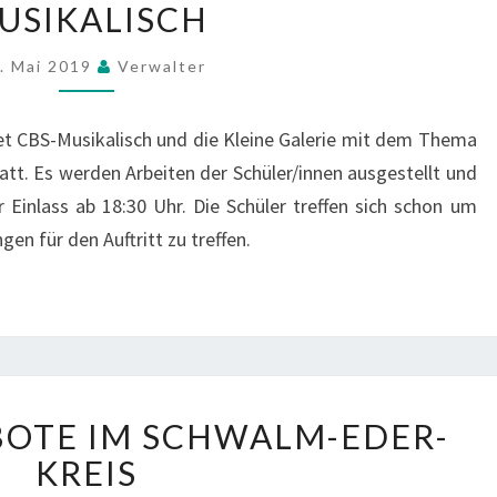
USIKALISCH
K
Ü
N
. Mai 2019
Verwalter
D
I
t CBS-Musikalisch und die Kleine Galerie mit dem Thema
G
tatt. Es werden Arbeiten der Schüler/innen ausgestellt und
U
r Einlass ab 18:30 Uhr. Die Schüler treffen sich schon um
N
G
gen für den Auftritt zu treffen.
D
E
R
V
E
R
F
A
BOTE IM SCHWALM-EDER-
R
N
KREIS
E
S
I