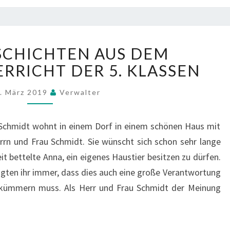
F
A
C
B
H
SCHICHTEN AUS DEM
I
N
RICHT DER 5. KLASSEN
L
U
D
R
E
U
. März 2019
Verwalter
R
N
G
N
 Schmidt wohnt in einem Dorf in einem schönen Haus mit
E
Ö
rrn und Frau Schmidt. Sie wünscht sich schon sehr lange
S
T
it bettelte Anna, ein eigenes Haustier besitzen zu dürfen.
C
I
H
G
sagten ihr immer, dass dies auch eine große Verantwortung
I
?
 kümmern muss. Als Herr und Frau Schmidt der Meinung
C
H
T