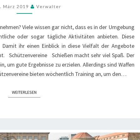
T
Z
. März 2019
Verwalter
A
E
L
I
ernehmen? Viele wissen gar nicht, dass es in der Umgebung
T
T
U
ntliche oder sogar tägliche Aktivitäten anbieten. Diese
A
N
 Damit ihr einen Einblick in diese Vielfalt der Angebote
N
G
G
sicht. Schützenvereine Schießen macht sehr viel Spaß. Der
C
E
, um gute Ergebnisse zu erzielen. Allerdings sind Waffen
B
B
ützenvereine bieten wöchentlich Training an, um den…
S
O
M
T
U
E
WEITERLESEN
WEITERLESEN
S
I
I
M
K
S
A
C
L
H
I
W