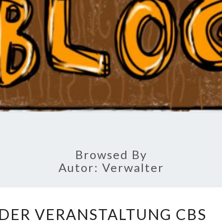
B
Schule
Browsed By
Autor:
Verwalter
A
DER VERANSTALTUNG CBS
N