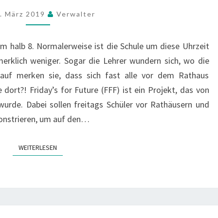
I
. März 2019
Verwalter
D
A
Y
m halb 8. Normalerweise ist die Schule um diese Uhrzeit
’
merklich weniger. Sogar die Lehrer wundern sich, wo die
S
rauf merken sie, dass sich fast alle vor dem Rathaus
F
dort?! Friday’s for Future (FFF) ist ein Projekt, das von
O
R
urde. Dabei sollen freitags Schüler vor Rathäusern und
F
onstrieren, um auf den…
U
T
WEITERLESEN
WEITERLESEN
U
R
E