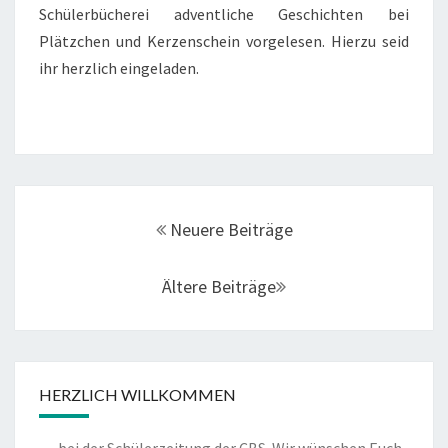
S
L
Schülerbücherei adventliche Geschichten bei
T
I
Plätzchen und Kerzenschein vorgelesen. Hierzu seid
I
C
ihr herzlich eingeladen.
E
H
F
E
E
N
L
G
T
E
E
S
K
C
Posts
A
Neuere Beiträge
H
Navigation
T
I
E
C
Ältere Beiträge
R
H
“
T
E
N
D
HERZLICH WILLKOMMEN
U
R
… bei der Schülerzeitung der CBS. Wir wünschen Euch