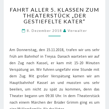
R
F
S
FAHRT ALLER 5. KLASSEN ZUM
A
E
THEATERSTÜCK „DER
H
E
GESTIEFELTE KATER“
R
T
8. Dezember 2018
Verwalter
A
L
L
E
Am Donnerstag, den 15.11.2018, trafen wir uns sehr
R
früh am Bahnhof in Treysa. Danach warteten wir auf
5
den Zug nach Kassel, er kam mit 15-20 Minuten
.
K
Verspätung an. Wir fuhren ungefähr eine Stunde mit
L
dem Zug. Mit großer Verspätung kamen wir am
A
Hauptbahnhof Kassel an und mussten uns sehr
S
beeilen, um nicht zu spät zu kommen, denn das
S
Theater begann um 09:30 Uhr. In dem Theaterstück
E
N
nach einem Märchen der Brüder Grimm ging es um
Z
eine Müllersfamilie. Als der Vater…