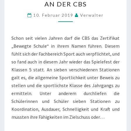
AN DER CBS
I
E
10. Februar 2019
Verwalter
L
E
F
E
Schon seit vielen Jahren darf die CBS das Zertifikat
S
„Bewegte Schule“ in ihrem Namen führen. Diesem
T
fühlt sich der Fachbereich Sport auch verpflichtet, und
D
so fand auch in diesem Jahr wieder das Spielefest der
E
R
Klassen 5 statt. An sieben verschiedenen Stationen
K
galt es, die allgemeine Sportlichkeit unter Beweis zu
L
stellen und die sportlichste Klasse des Jahrgangs zu
A
ermitteln. Unter anderem durchliefen die
S
S
Schülerinnen und Schüler sieben Stationen zu
E
Koordination, Ausdauer, Schnelligkeit und Kraft und
N
mussten ihre Fähigkeiten im Zielschuss oder…
5
A