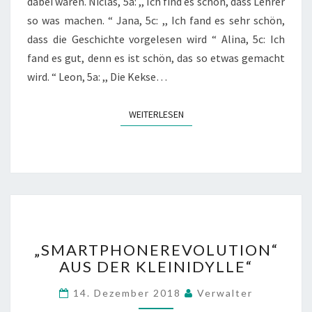
dabei waren. Niclas, 5a: ,, Ich find es schön, dass Lehrer
A
so was machen. “ Jana, 5c: ,, Ich fand es sehr schön,
D
dass die Geschichte vorgelesen wird “ Alina, 5c: Ich
V
fand es gut, denn es ist schön, das so etwas gemacht
E
N
wird. “ Leon, 5a: ,, Die Kekse…
T
I
WEITERLESEN
WEITERLESEN
N
D
E
R
B
Ü
C
H
„
E
„SMARTPHONEREVOLUTION“
S
R
AUS DER KLEINIDYLLE“
M
E
A
I
14. Dezember 2018
Verwalter
R
T