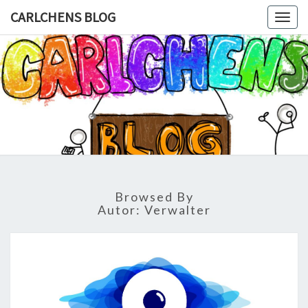
CARLCHENS BLOG
Togg
navig
CARLCHE
Die
Schülerzeitung
Der Carl-
BLOG
Bantzer-
Schule
Browsed By
Autor:
Verwalter