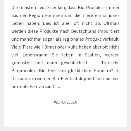
K
Die meisten Leute denken, dass Bio Produkte immer
T
aus der Region kommen und die Tiere ein schönes
H
Leben haben. Dies ist aber oft nicht so. Oftmals
I
werden diese Produkte nach Deutschland importiert
N
T
und manchmal sogar als regionales Produkt verkauft.
E
Viele Tiere wie Hühner oder Kühe haben aber oft nicht
R
viel Lebensraum. Sie leben in Ställen, werden
B
gemästet und dann geschlachtet. Tierische
I
O
Bioprodukte Bio Eier von glücklichen Hühnern? In
-
Discountern werden Bio-Eier fast doppelt so teuer wie
P
normale Eier verkauft….
R
O
D
WEITERLESEN
WEITERLESEN
U
K
T
E