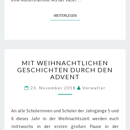
U
M
WEITERLESEN
WEITERLESEN
T
H
E
A
T
E
R
M
S
MIT WEIHNACHTLICHEN
I
T
GESCHICHTEN DURCH DEN
T
Ü
ADVENT
W
C
E
K
23. November 2018
Verwalter
I
„
H
D
N
E
A
An alle Schülerinnen und Schüler der Jahrgänge 5 und
R
C
G
6 dieses Jahr in der Weihnachtszeit werden euch
H
E
mittwochs in der ersten großen Pause in der
T