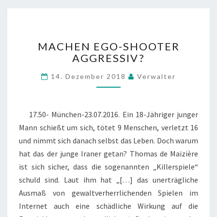
N
?
M
MACHEN EGO-SHOOTER
A
AGGRESSIV?
C
H
14. Dezember 2018
Verwalter
E
N
E
G
17.50- München-23.07.2016. Ein 18-Jähriger junger
O
Mann schießt um sich, tötet 9 Menschen, verletzt 16
-
und nimmt sich danach selbst das Leben. Doch warum
S
hat das der junge Iraner getan? Thomas de Maizière
H
O
ist sich sicher, dass die sogenannten „Killerspiele“
O
schuld sind. Laut ihm hat „[…] das unerträgliche
T
Ausmaß von gewaltverherrlichenden Spielen im
E
Internet auch eine schädliche Wirkung auf die
R