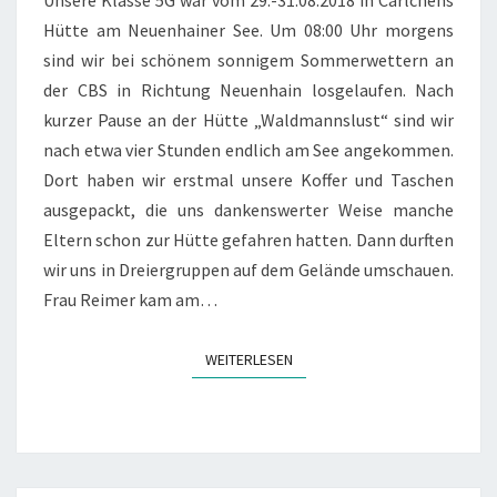
P
Hütte am Neuenhainer See. Um 08:00 Uhr morgens
P
sind wir bei schönem sonnigem Sommerwettern an
E
der CBS in Richtung Neuenhain losgelaufen. Nach
R
T
kurzer Pause an der Hütte „Waldmannslust“ sind wir
A
nach etwa vier Stunden endlich am See angekommen.
G
Dort haben wir erstmal unsere Koffer und Taschen
E
ausgepackt, die uns dankenswerter Weise manche
A
M
Eltern schon zur Hütte gefahren hatten. Dann durften
N
wir uns in Dreiergruppen auf dem Gelände umschauen.
E
Frau Reimer kam am…
U
E
N
WEITERLESEN
WEITERLESEN
H
A
I
N
E