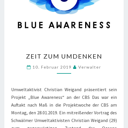
Z
ZEIT ZUM UMDENKEN
E
I
10. Februar 2019
Verwalter
T
Z
U
M
Umweltaktivist Christian Weigand präsentiert sein
U
Projekt „Blue Awareness“ an der CBS Das war ein
M
Auftakt nach Maß in die Projektwoche der CBS am
D
Montag, den 28.01.2019. Ein mitreißender Vortrag des
E
N
Schwälmer Umweltaktivisten Christian Weigand (29)
K