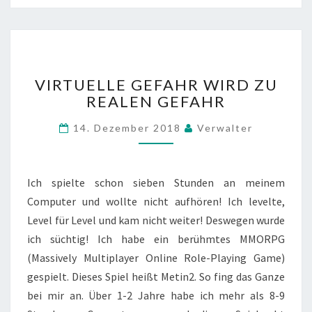
E
R
K
L
V
E
VIRTUELLE GEFAHR WIRD ZU
I
I
REALEN GEFAHR
R
N
T
I
14. Dezember 2018
Verwalter
U
D
E
Y
L
L
L
L
Ich spielte schon sieben Stunden an meinem
E
E
Computer und wollte nicht aufhören! Ich levelte,
G
“
Level für Level und kam nicht weiter! Deswegen wurde
E
ich süchtig! Ich habe ein berühmtes MMORPG
F
A
(Massively Multiplayer Online Role-Playing Game)
H
gespielt. Dieses Spiel heißt Metin2. So fing das Ganze
R
bei mir an. Über 1-2 Jahre habe ich mehr als 8-9
W