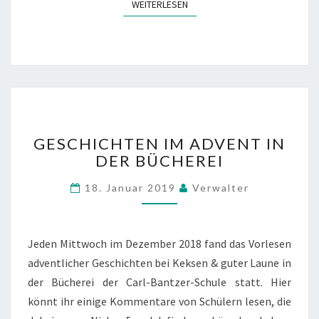
N
WEITERLESEN
WEITERLESEN
D
E
R
C
B
S
G
GESCHICHTEN IM ADVENT IN
E
DER BÜCHEREI
S
C
18. Januar 2019
Verwalter
H
I
C
H
Jeden Mittwoch im Dezember 2018 fand das Vorlesen
T
adventlicher Geschichten bei Keksen & guter Laune in
E
der Bücherei der Carl-Bantzer-Schule statt. Hier
N
könnt ihr einige Kommentare von Schülern lesen, die
I
M