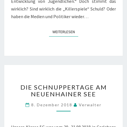
A
Entwicklung von Jugendlichen.“ Doch stimmt das
G
wirklich? Sind wirklich die „Killerspiele“ Schuld? Oder
G
haben die Medien und Politiker wieder…
R
E
S
WEITERLESEN
WEITERLESEN
S
I
V
?
D
DIE SCHNUPPERTAGE AM
I
NEUENHAINER SEE
E
S
8. Dezember 2018
Verwalter
C
H
N
U
Unsere Klasse 5G war vom 29.-31.08.2018 in Carlchens