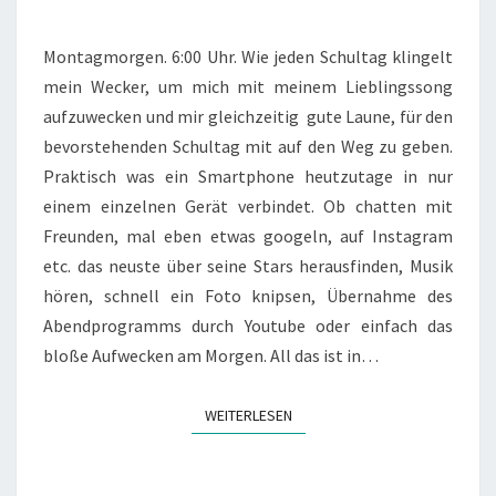
P
H
Montagmorgen. 6:00 Uhr. Wie jeden Schultag klingelt
O
mein Wecker, um mich mit meinem Lieblingssong
N
aufzuwecken und mir gleichzeitig gute Laune, für den
E
bevorstehenden Schultag mit auf den Weg zu geben.
R
E
Praktisch was ein Smartphone heutzutage in nur
V
einem einzelnen Gerät verbindet. Ob chatten mit
O
Freunden, mal eben etwas googeln, auf Instagram
L
etc. das neuste über seine Stars herausfinden, Musik
U
T
hören, schnell ein Foto knipsen, Übernahme des
I
Abendprogramms durch Youtube oder einfach das
O
bloße Aufwecken am Morgen. All das ist in…
N
“
A
WEITERLESEN
WEITERLESEN
U
S
D