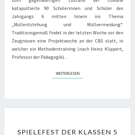
zum gegenwärtigen Zustand der Ozeane
E
katapultierte 90 Schülerinnen und Schüler des
N
Jahrgangs 6 mitten hinein ins Thema
„Müllentstehung und Müllvermeidung“.
Traditionsgemäß findet in der letzten Woche vor den
Zeugnissen eine Projektwoche an der CBS statt, in
welcher ein Methodentraining (nach Heinz Klippert,
Professor der Pädagogik)…
WEITERLESEN
WEITERLESEN
S
SPIELEFEST DER KLASSEN 5
P