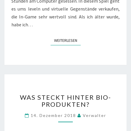
Stunden am Computer gesessen. In diesem Spiel geht
I
R
es ums leveln und virtuelle Gegenstände verkaufen,
D
die In-Game sehr wertvoll sind. Als ich älter wurde,
Z
habe ich…
U
R
E
WEITERLESEN
WEITERLESEN
A
L
E
N
G
E
F
W
A
WAS STECKT HINTER BIO-
A
H
PRODUKTEN?
S
R
S
14. Dezember 2018
Verwalter
T
E
C