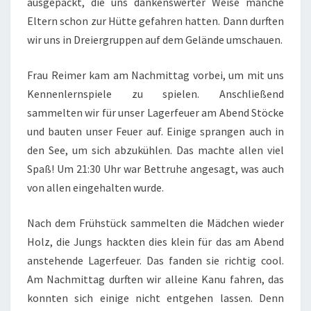
ausgepackt, die uns dankenswerter Weise manche
M
Eltern schon zur Hütte gefahren hatten. Dann durften
N
wir uns in Dreiergruppen auf dem Gelände umschauen.
E
U
E
Frau Reimer kam am Nachmittag vorbei, um mit uns
N
Kennenlernspiele zu spielen. Anschließend
H
sammelten wir für unser Lagerfeuer am Abend Stöcke
A
und bauten unser Feuer auf. Einige sprangen auch in
I
den See, um sich abzukühlen. Das machte allen viel
N
E
Spaß! Um 21:30 Uhr war Bettruhe angesagt, was auch
R
von allen eingehalten wurde.
S
E
Nach dem Frühstück sammelten die Mädchen wieder
E
Holz, die Jungs hackten dies klein für das am Abend
anstehende Lagerfeuer. Das fanden sie richtig cool.
Am Nachmittag durften wir alleine Kanu fahren, das
konnten sich einige nicht entgehen lassen. Denn