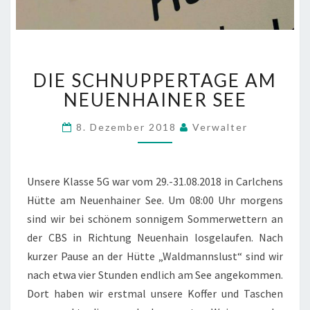
D
DIE SCHNUPPERTAGE AM
I
E
NEUENHAINER SEE
S
C
8. Dezember 2018
Verwalter
H
N
U
Unsere Klasse 5G war vom 29.-31.08.2018 in Carlchens
P
Hütte am Neuenhainer See. Um 08:00 Uhr morgens
P
E
sind wir bei schönem sonnigem Sommerwettern an
R
der CBS in Richtung Neuenhain losgelaufen. Nach
T
kurzer Pause an der Hütte „Waldmannslust“ sind wir
A
nach etwa vier Stunden endlich am See angekommen.
G
E
Dort haben wir erstmal unsere Koffer und Taschen
A